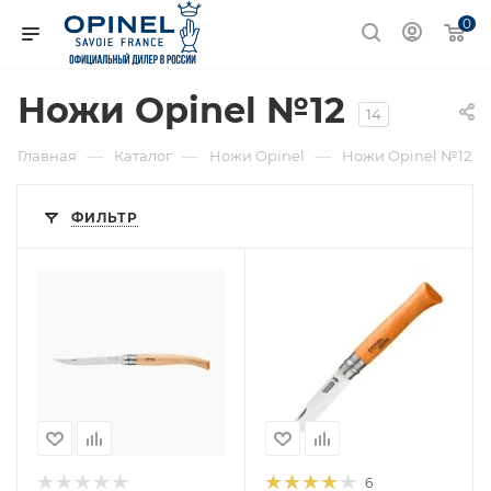
0
Ножи Opinel №12
14
—
—
—
Главная
Каталог
Ножи Opinel
Ножи Opinel №12
ФИЛЬТР
6