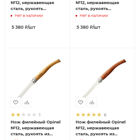
№12, нержавеющая
№12, нержавеющая
сталь, рукоять
сталь, рукоять
оливковое дерево,
оливковое дерево
Нет в наличии
Нет в наличии
001145
5 380
₽
/шт
5 380
₽
/шт
1
6
Нож филейный Opinel
Нож филейный Opinel
№12, нержавеющая
№12, нержавеющая
сталь, рукоять из
сталь, рукоять из
дерева бука, 000518
падука, 000011