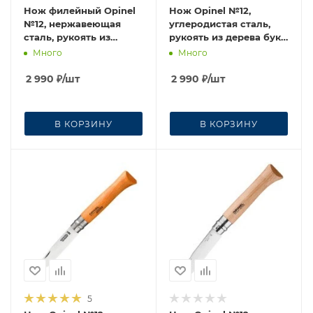
Нож филейный Opinel
Нож Opinel №12,
№12, нержавеющая
углеродистая сталь,
сталь, рукоять из
рукоять из дерева бука,
дерева бука
113120
Много
Много
2 990
₽
/шт
2 990
₽
/шт
В КОРЗИНУ
В КОРЗИНУ
5