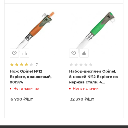
7
Нож Opinel №12
Набор-дисплей Opinel,
Explore, оранжевый,
8 ножей №12 Explore из
001974
нержав стали, 4
зеленых + 4
Нет в наличии
Нет в наличии
оранжевых, 001975
6 790
₽
/шт
32 370
₽
/шт