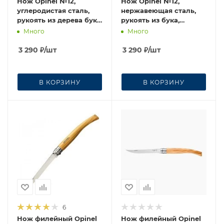
Нож Opinel №12,
Нож Opinel №12,
углеродистая сталь,
нержавеющая сталь,
рукоять из дерева бука,
рукоять из бука,
блистер, 001256
серрейторная заточка,
Много
Много
002441
3 290
₽
/шт
3 290
₽
/шт
В КОРЗИНУ
В КОРЗИНУ
6
Нож филейный Opinel
Нож филейный Opinel