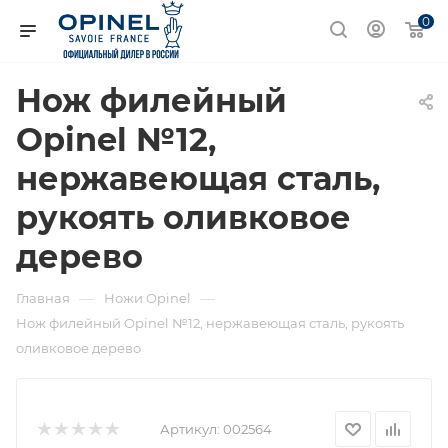
0
Нож филейный
Opinel №12,
нержавеющая сталь,
рукоять оливковое
дерево
—
—
Главная
Ножи Opinel
Нож филейный Opinel №12, нержавеющая сталь, рукоять
оливковое дерево
Артикул:
002564