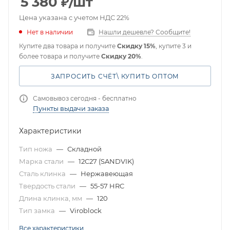
5 380
₽
/шт
Цена указана с учетом НДС 22%
Нет в наличии
Нашли дешевле? Сообщите!
Купите два товара и получите
Скидку 15%
, купите 3 и
более товара и получите
Скидку 20%
.
ЗАПРОСИТЬ СЧЁТ\ КУПИТЬ ОПТОМ
Самовывоз сегодня - бесплатно
Пункты выдачи заказа
Характеристики
Тип ножа
—
Складной
Марка стали
—
12C27 (SANDVIK)
Сталь клинка
—
Нержавеющая
Твердость стали
—
55-57 HRC
Длина клинка, мм
—
120
Тип замка
—
Viroblock
Все характеристики