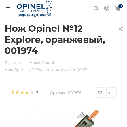
0
Нож Opinel №12
Explore, оранжевый,
001974
—
—
Главная
Ножи Opinel
Нож Opinel №12 Explore, оранжевый, 001974
Артикул:
001974
7