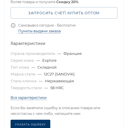
более товара и получите
Скидку 20%
.
ЗАПРОСИТЬ СЧЁТ\ КУПИТЬ ОПТОМ
Самовывоз сегодня - бесплатно
Пункты выдачи заказа
Характеристики
Страна производитель
—
Франция
Серия ножа
—
Explore
Тип ножа
—
Складной
Марка стали
—
12C27 (SANDVIK)
Сталь клинка
—
Нержавеющая
Твердость стали
—
58 HRC
Все характеристики
Если Вы заметили ошибку в описании товара или
несогласны с чем-либо, напишите нам
УКАЗАТЬ ОШИБКУ