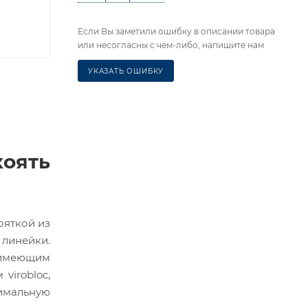
Если Вы заметили ошибку в описании товара
или несогласны с чем-либо, напишите нам
УКАЗАТЬ ОШИБКУ
оять
ояткой из
 линейки.
 имеющим
virobloc,
симальную