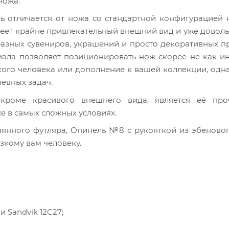
ножа.
ль отличается от ножа со стандартной конфигурацией
меет крайне привлекательный внешний вид и уже довол
разных сувениров, украшений и просто декоративных п
иала позволяет позиционировать нож скорее не как и
кого человека или дополнение к вашей коллекции, одн
евных задач.
 кроме красивого внешнего вида, является её про
же в самых сложных условиях.
янного футляра, Опинель №8 с рукояткой из эбеново
зкому вам человеку.
и Sandvik 12C27;