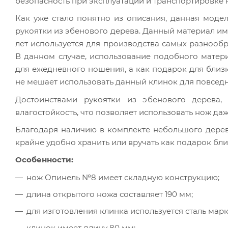
безопасность при эксплуатации и транспортировке 
Как уже стало понятно из описания, данная моде
рукоятки из эбенового дерева. Данный материал и
лет используется для производства самых разнооб
В данном случае, использование подобного матер
для ежедневного ношения, а как подарок для близ
не мешает использовать данный клинок для повседн
Достоинствами рукоятки из эбенового дерева,
влагостойкость, что позволяет использовать нож да
Благодаря наличию в комплекте небольшого дерев
крайне удобно хранить или вручать как подарок бли
Особенности:
нож Опинель №8 имеет складную конструкцию;
длина открытого ножа составляет 190 мм;
для изготовления клинка используется сталь марк
клинок имеет длину 80 мм;