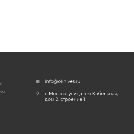
info@oknives.ru
ет
ром
г. Москва, улица 4-я Кабельная,
дом 2, строение 1