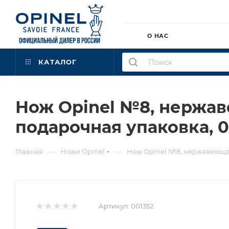
О НАС
КАТАЛОГ
Нож Opinel №8, нержав
подарочная упаковка, 0
—
—
Главная
Ножи Opinel
Нож Opinel №8, нержавеющая 
Артикул:
001352