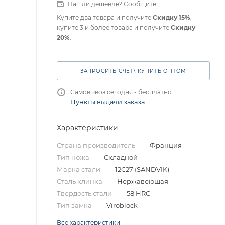
Нашли дешевле? Сообщите!
Купите два товара и получите
Скидку 15%
,
купите 3 и более товара и получите
Скидку
20%
.
ЗАПРОСИТЬ СЧЁТ\ КУПИТЬ ОПТОМ
Самовывоз сегодня - бесплатно
Пункты выдачи заказа
Характеристики
Страна производитель
—
Франция
Тип ножа
—
Складной
Марка стали
—
12C27 (SANDVIK)
Сталь клинка
—
Нержавеющая
Твердость стали
—
58 HRC
Тип замка
—
Viroblock
Все характеристики