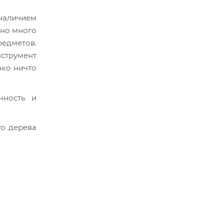
 наличием
ьно много
редметов.
нструмент
ако ничто
чность и
го дерева