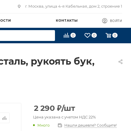
г. Москва, улица 4-я Кабельная, дом 2, строение 1
ВОСТИ
КОНТАКТЫ
ВОЙТИ
0
0
0
таль, рукоять бук,
2 290
₽
/шт
Цена указана с учетом НДС 22%
Много
Нашли дешевле? Сообщите!