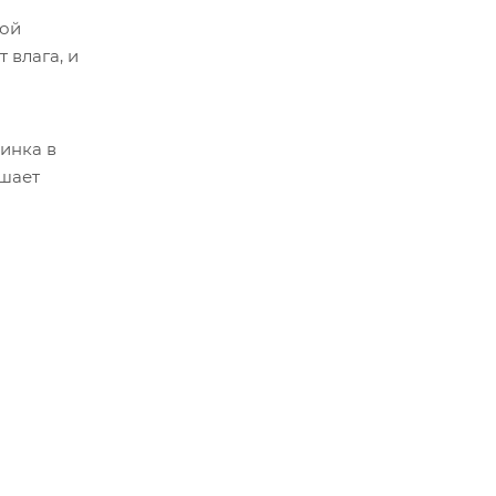
кой
 влага, и
инка в
ышает