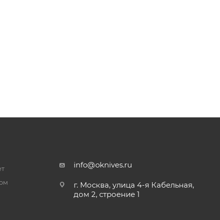
info@oknives.ru
ет
ром
г. Москва, улица 4-я Кабельная,
дом 2, строение 1