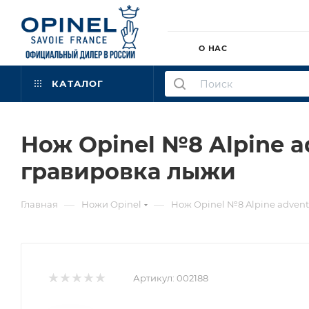
О НАС
КАТАЛОГ
Нож Opinel №8 Alpine a
гравировка лыжи
—
—
Главная
Ножи Opinel
Нож Opinel №8 Alpine advent
Артикул:
002188