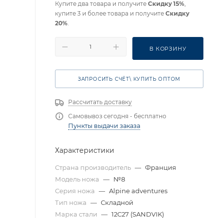
Купите два товара и получите
Скидку 15%
,
купите 3 и более товара и получите
Скидку
20%
.
В КОРЗИНУ
ЗАПРОСИТЬ СЧЁТ\ КУПИТЬ ОПТОМ
Рассчитать доставку
Самовывоз сегодня - бесплатно
Пункты выдачи заказа
Характеристики
Страна производитель
—
Франция
Модель ножа
—
№8
Серия ножа
—
Alpine adventures
Тип ножа
—
Складной
Марка стали
—
12C27 (SANDVIK)