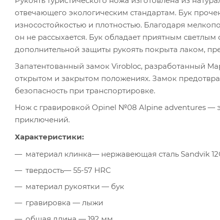
Рукоять туристического ножа изготовлена из натура
отвечающего экологическим стандартам. Бук прочен
износостойкостью и плотностью. Благодаря мелкопор
он не рассыхается. Бук обладает приятным светлы
дополнительной защиты рукоять покрыта лаком, пр
Запатентованный замок Virobloc, разработанный М
открытом и закрытом положениях. Замок предотвра
безопасность при транспортировке.
Нож с гравировкой Opinel №08 Alpine adventures 
приключений.
Характеристики:
материал клинка— нержавеющая сталь Sandvik 12
твердость— 55-57 HRC
материал рукоятки — бук
гравировка — лыжи
общая длина — 192 мм