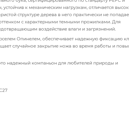
льного бука, сертифицированного по стандарту PEFC и
, устойчив к механическим нагрузкам, отличается высо
истой структуре дерева в него практически не попадает
м оттенком с характерными темными прожилками. Для
едотвращающим воздействие влаги и загрязнений.
арселем Опинелем, обеспечивает надежную фиксацию кл
щает случайное закрытие ножа во время работы и пов
— это надежный компаньон для любителей природы и
C27