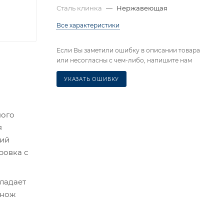
Сталь клинка
—
Нержавеющая
Все характеристики
Если Вы заметили ошибку в описании товара
или несогласны с чем-либо, напишите нам
УКАЗАТЬ ОШИБКУ
ного
я
кий
ровка с
ладает
 нож