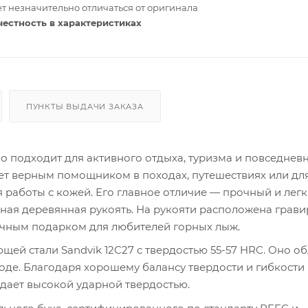
т незначительно отличаться от оригинала
честность в характеристиках
ПУНКТЫ ВЫДАЧИ ЗАКАЗА
о подходит для активного отдыха, туризма и повседнев
нет верным помощником в походах, путешествиях или дл
 работы с кожей. Его главное отличие — прочный и лег
ная деревянная рукоять. На рукояти расположена грави
ичным подарком для любителей горных лыж.
й стали Sandvik 12C27 с твердостью 55-57 HRC. Оно об
ходе. Благодаря хорошему балансу твердости и гибкости
ладает высокой ударной твердостью.