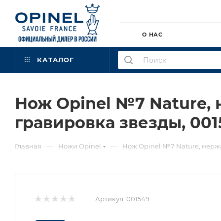
О НАС
КАТАЛОГ
Нож Opinel №7 Nature,
гравировка звезды, 001
—
—
Главная
Ножи Opinel
Нож Opinel №7 Nature, нержа
Артикул:
001549