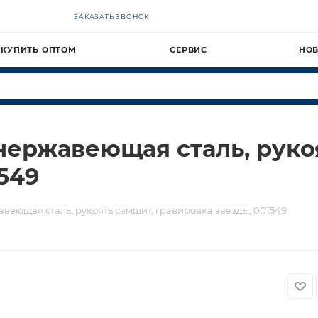
ЗАКАЗАТЬ ЗВОНОК
КУПИТЬ ОПТОМ
СЕРВИС
НО
 нержавеющая сталь, руко
549
веющая сталь, рукоять самшит, гравировка звезды, 001549