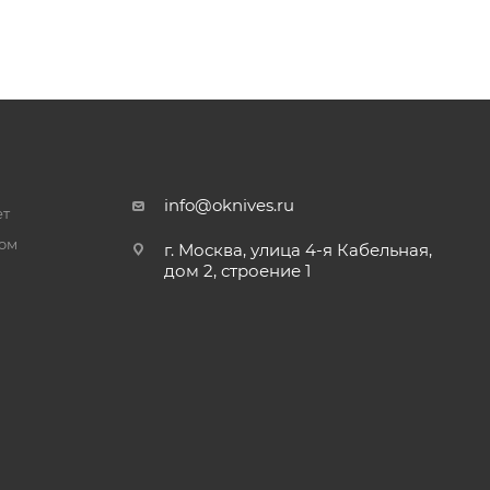
info@oknives.ru
ет
ром
г. Москва, улица 4-я Кабельная,
дом 2, строение 1