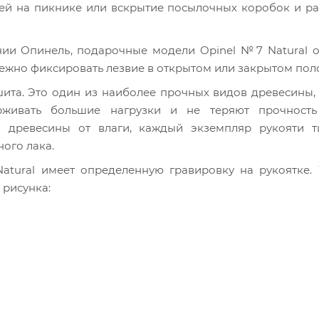
щей на пикнике или вскрытие посылочных коробок и р
нии Опинель, подарочные модели Opinel №7 Natural 
дежно фиксировать лезвие в открытом или закрытом пол
ита. Это один из наиболее прочных видов древесины,
живать большие нагрузки и не теряют прочност
ы древесины от влаги, каждый экземпляр рукояти т
ого лака.
ural имеет определенную гравировку на рукоятке. 
рисунка: