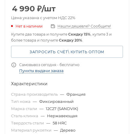
4 990
₽
/шт
Цена указана с учетом НДС 22%
Нет в наличии
Нашли дешевле? Сообщите!
Купите два товара и получите
Скидку 15%
, купите 3 и
более товара и получите
Скидку 20%
.
ЗАПРОСИТЬ СЧЁТ\ КУПИТЬ ОПТОМ
Самовывоз сегодня - бесплатно
Пункты выдачи заказа
Характеристики
Страна производитель
—
Франция
Тип ножа
—
Фиксированный
Марка стали
—
12C27 (SANDVIK)
Сталь клинка
—
Нержавеющая
Твердость стали
—
58 HRC
Материал рукоятки
—
Дерево