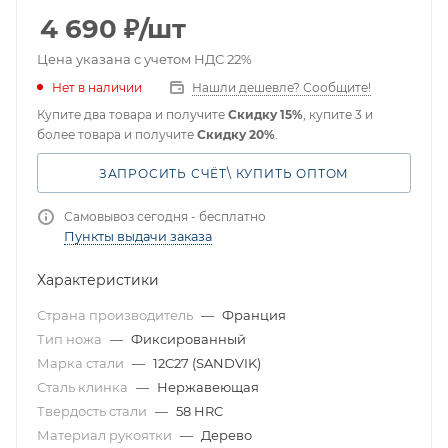
4 690
₽
/шт
Цена указана с учетом НДС 22%
Нет в наличии
Нашли дешевле? Сообщите!
Купите два товара и получите
Скидку 15%
, купите 3 и
более товара и получите
Скидку 20%
.
ЗАПРОСИТЬ СЧЁТ\ КУПИТЬ ОПТОМ
Самовывоз сегодня - бесплатно
Пункты выдачи заказа
Характеристики
Страна производитель
—
Франция
Тип ножа
—
Фиксированный
Марка стали
—
12C27 (SANDVIK)
Сталь клинка
—
Нержавеющая
Твердость стали
—
58 HRC
Материал рукоятки
—
Дерево