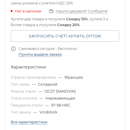
Цена указана с учетом НДС 22%
Нет в наличии
Нашли дешевле? Сообщите!
Купите два товара и получите
Скидку 15%
, купите 3 и
более товара и получите
Скидку 20%
.
ЗАПРОСИТЬ СЧЁТ\ КУПИТЬ ОПТОМ
Самовывоз сегодня - бесплатно
Пункты выдачи заказа
Характеристики
Страна производитель
—
Франция
Тип ножа
—
Складной
Марка стали
—
12C27 (SANDVIK)
Сталь клинка
—
Нержавеющая
Твердость стали
—
57-58 HRC
Тип замка
—
Viroblock
Все характеристики