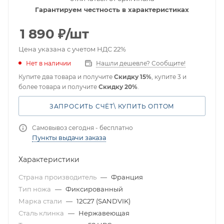
Гарантируем честность в характеристиках
1 890
₽
/шт
Цена указана с учетом НДС 22%
Нет в наличии
Нашли дешевле? Сообщите!
Купите два товара и получите
Скидку 15%
, купите 3 и
более товара и получите
Скидку 20%
.
ЗАПРОСИТЬ СЧЁТ\ КУПИТЬ ОПТОМ
Самовывоз сегодня - бесплатно
Пункты выдачи заказа
Характеристики
Страна производитель
—
Франция
Тип ножа
—
Фиксированный
Марка стали
—
12C27 (SANDVIK)
Сталь клинка
—
Нержавеющая