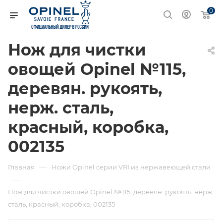
0
Нож для чистки
овощей Opinel №115,
деревян. рукоять,
нерж. сталь,
красный, коробка,
002135
—
Главная
Ножи Opinel серии VRI из нержавеющей стали
—
Нож для чистки овощей Opinel №115, деревян. рукоять, нерж.
сталь, красный, коробка, 002135