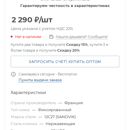
Гарантируем честность в характеристиках
2 290
₽
/шт
Цена указана с учетом НДС 22%
Нет в наличии
Нашли дешевле? Сообщите!
Купите два товара и получите
Скидку 15%
, купите 3 и
более товара и получите
Скидку 20%
.
ЗАПРОСИТЬ СЧЁТ\ КУПИТЬ ОПТОМ
Самовывоз сегодня - бесплатно
Пункты выдачи заказа
Характеристики
Страна производитель
—
Франция
Тип ножа
—
Фиксированный
Марка стали
—
12C27 (SANDVIK)
Сталь клинка
—
Нержавеющая