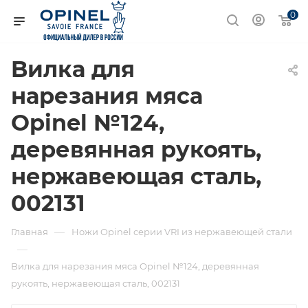
0
Bилка для
нарезания мяса
Opinel №124,
деревянная рукоять,
нержавеющая сталь,
002131
—
Главная
Ножи Opinel серии VRI из нержавеющей стали
—
Bилка для нарезания мяса Opinel №124, деревянная
рукоять, нержавеющая сталь, 002131