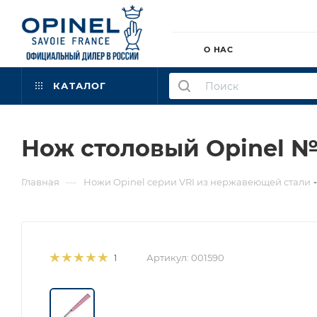
О НАС
КАТАЛОГ
Нож столовый Opinel №
—
Главная
Ножи Opinel серии VRI из нержавеющей стали
Артикул:
001590
1