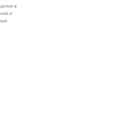
делие в
ний и
ные