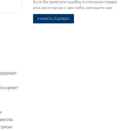
Если Вы заметили ошибку в описании товара
или несогласны с чем-либо, напишите нам
УКАЗАТЬ ОШИБКУ
 держат
Ускоряет
я
велла.
грязи.