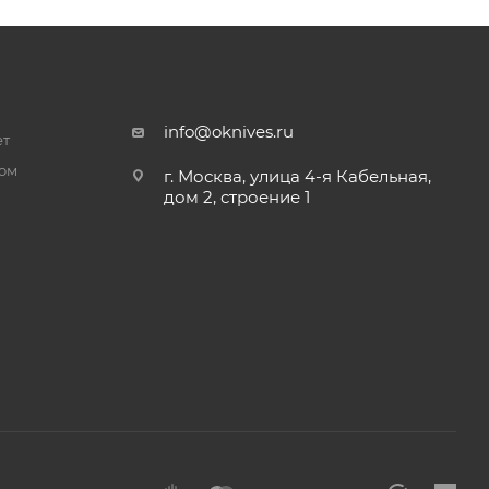
info@oknives.ru
ет
ром
г. Москва, улица 4-я Кабельная,
дом 2, строение 1