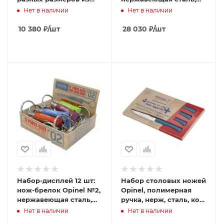
углеродистой стали,
голубой/оранжевый/
Нет в наличии
Нет в наличии
182085
зеленый/фиолетовый,
001428
10 380
₽
/шт
28 030
₽
/шт
Набор-дисплей 12 шт:
Набор столовых ножей
нож-брелок Opinel №2,
Opinel, полимерная
нержавеющая сталь,
ручка, нерж, сталь, кор.
голубой/оранжевый/
синий. 002198
Нет в наличии
Нет в наличии
зеленый/фиолетовый,