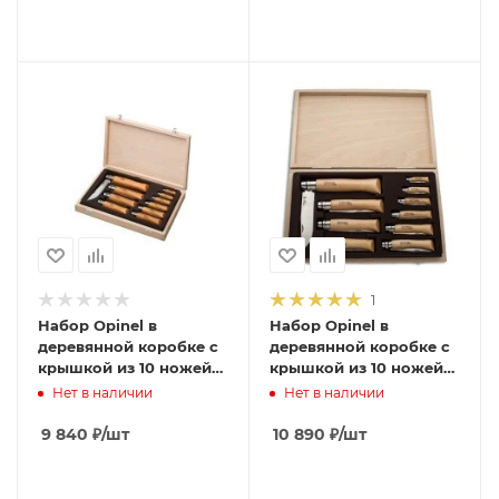
1
Набор Opinel в
Набор Opinel в
деревянной коробке с
деревянной коробке с
крышкой из 10 ножей
крышкой из 10 ножей
разных размеров из
разных размеров из
Нет в наличии
Нет в наличии
углеродистой стали,
нержав стали, 001311
183102
9 840
₽
/шт
10 890
₽
/шт