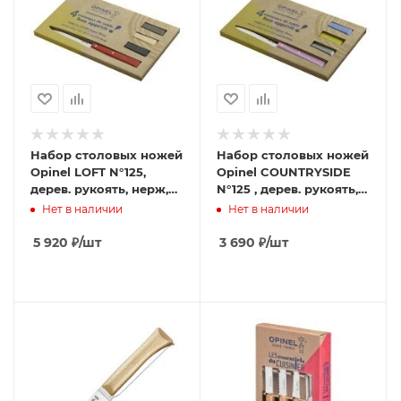
Набор столовых ножей
Набор столовых ножей
Opinel LOFT N°125,
Opinel COUNTRYSIDE
дерев. рукоять, нерж,
N°125 , дерев. рукоять,
сталь, кор. 001534
нерж, сталь, кор.
Нет в наличии
Нет в наличии
001533
5 920
₽
/шт
3 690
₽
/шт