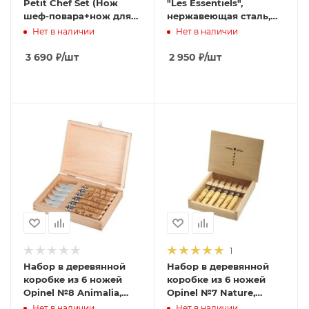
Petit Chef Set (Нож
"Les Essentiels",
шеф-повара+нож для
нержавеющая сталь,
овощей+защита
рукоять бук( 4 шт./уп.),
Нет в наличии
Нет в наличии
пальцев), 001746
001300
3 690
₽
/шт
2 950
₽
/шт
1
Набор в деревянной
Набор в деревянной
коробке из 6 ножей
коробке из 6 ножей
Opinel №8 Animalia,
Opinel №7 Nature,
нержавеющая сталь,
нержавеющая сталь,
Нет в наличии
Нет в наличии