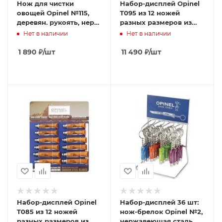
Нож для чистки
Набор-дисплей Opinel
овощей Opinel №115,
T095 из 12 ножей
деревян. рукоять, нерж.
разных размеров из
сталь, красный,
нержав стали, 000938
Нет в наличии
Нет в наличии
коробка, 002135
1 890
₽
/шт
11 490
₽
/шт
Набор-дисплей Opinel
Набор-дисплей 36 шт:
T085 из 12 ножей
нож-брелок Opinel №2,
разных размеров из
нержавеющая сталь,