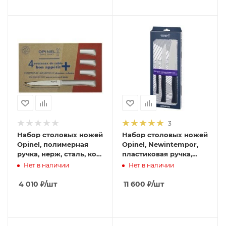
3
Набор столовых ножей
Набор столовых ножей
Opinel, полимерная
Opinel, Newintempor,
ручка, нерж, сталь, кор.
пластиковая ручка,
001904
нерж, сталь. 002224
Нет в наличии
Нет в наличии
4 010
₽
/шт
11 600
₽
/шт