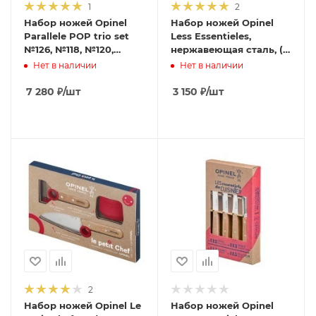
1
2
Набор ножей Opinel
Набор ножей Opinel
Parallele POP trio set
Less Essentieles,
№126, №118, №120,
нержавеющая сталь, (4
дерев. рукоять, нерж,
шт./уп.), 001452
Нет в наличии
Нет в наличии
сталь, кор. 002134
7 280
₽
/шт
3 150
₽
/шт
2
Набор ножей Opinel Le
Набор ножей Opinel