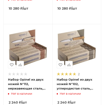
рукоять дуб,
рукоять самшит,
гравировка, 001637
гравировк, 001555
10 280
₽
/шт
10 280
₽
/шт
2
Набор Opinel из двух
Набор Opinel из двух
ножей N°112,
ножей N°102,
нержавеющая сталь,
углеродистая сталь,
для очистки овощей.
для очистки овощей.
Нет в наличии
Нет в наличии
001223
001222
2 240
₽
/шт
2 240
₽
/шт