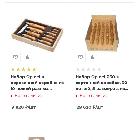
1
Набор Opinel в
Набор Opinel P30 в
деревянной коробке из
картонной коробке, 30
10 ножей разных
ножей, 5 размеров, из
размеров из
нержав стали, 001159
Нет в наличии
Нет в наличии
углеродистой стали,
183104
9 820
₽
/шт
29 620
₽
/шт