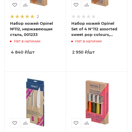
2
Набор ножей Opinel
Набор ножей Opinel
№112, нержавеющая
Set of 4 N°112 assorted
сталь, 001233
sweet pop colours,
нержавеющая сталь, (4
Нет в наличии
Нет в наличии
шт./уп.) 001381
4 840
₽
/шт
2 950
₽
/шт