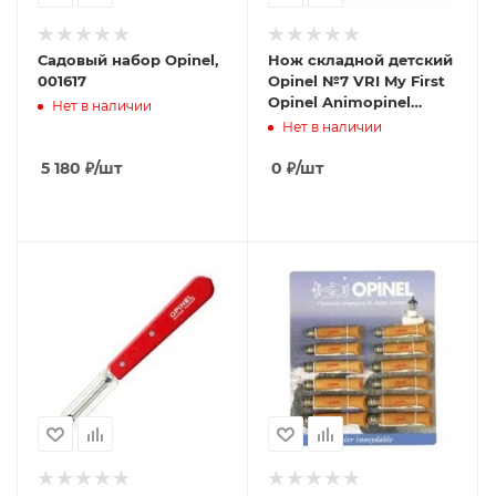
Садовый набор Opinel,
Нож складной детский
001617
Opinel №7 VRI My First
Opinel Animopinel
Нет в наличии
Horse (001702)
Нет в наличии
5 180
₽
/шт
0
₽
/шт