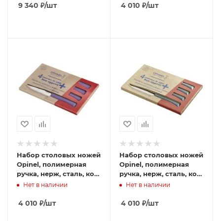
001429
9 340
₽
/шт
4 010
₽
/шт
Набор столовых ножей
Набор столовых ножей
Opinel, полимерная
Opinel, полимерная
ручка, нерж, сталь, кор.
ручка, нерж, сталь, кор.
пурпурный. 002199
антрацит. 001907
Нет в наличии
Нет в наличии
4 010
₽
/шт
4 010
₽
/шт