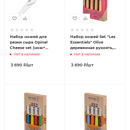
Набор ножей для
Набор ножей Set "Les
резки сыра Opinel
Essentiels" Olive
Cheese set (нож+
деревянная рукоять,
вилка), дерев. рукоять,
нержавеющая сталь,
Нет в наличии
Нет в наличии
нерж, сталь, кор.
коробка, 002163
001834
3 690
₽
/шт
3 690
₽
/шт