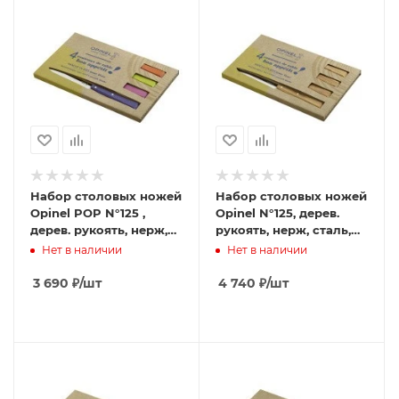
Набор столовых ножей
Набор столовых ножей
Opinel POP N°125 ,
Opinel N°125, дерев.
дерев. рукоять, нерж,
рукоять, нерж, сталь,
сталь, кор. 001532
кор. 001515
Нет в наличии
Нет в наличии
3 690
₽
/шт
4 740
₽
/шт