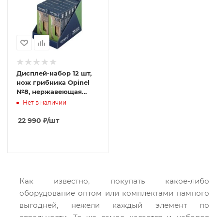
Дисплей-набор 12 шт,
нож грибника Opinel
№8, нержавеющая
сталь, рукоять бук,
Нет в наличии
001896
22 990
₽
/шт
Как известно, покупать какое-либо
оборудование оптом или комплектами намного
выгодней, нежели каждый элемент по