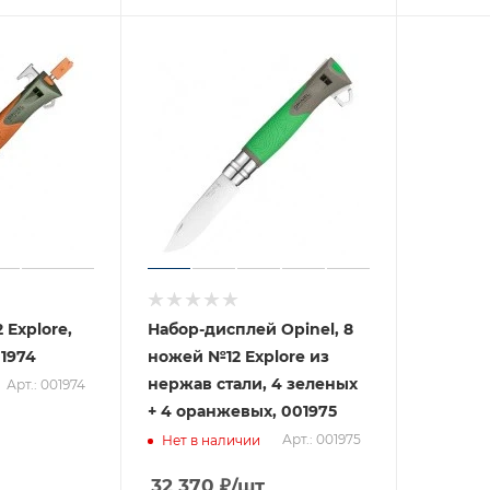
 Explore,
Набор-дисплей Opinel, 8
1974
ножей №12 Explore из
нержав стали, 4 зеленых
Арт.: 001974
+ 4 оранжевых, 001975
Арт.: 001975
Нет в наличии
32 370
₽
/шт