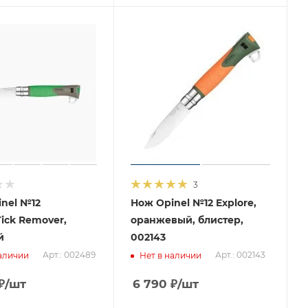
3
nel №12
Нож Opinel №12 Explore,
Tick Remover,
оранжевый, блистер,
й
002143
Арт.: 002489
Арт.: 002143
аличии
Нет в наличии
₽
/шт
6 790
₽
/шт