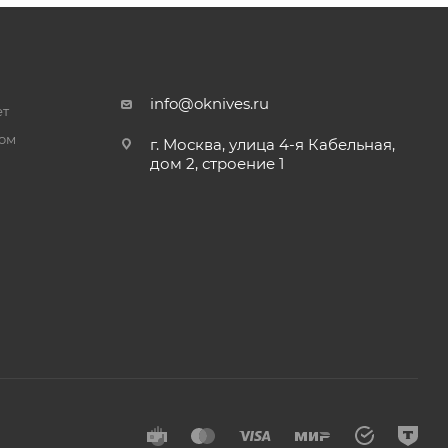
info@oknives.ru
ет
ром
г. Москва, улица 4-я Кабельная,
дом 2, строение 1