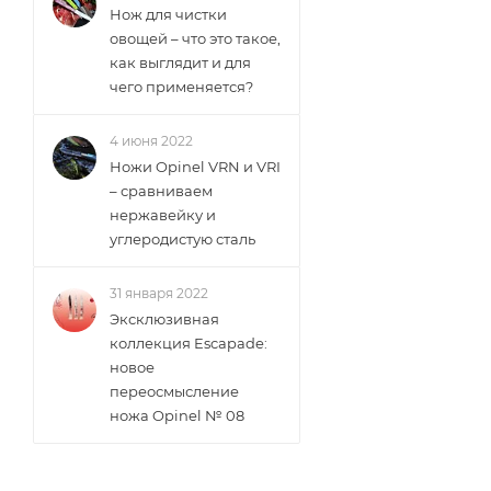
Нож для чистки
овощей – что это такое,
как выглядит и для
чего применяется?
4 июня 2022
Ножи Opinel VRN и VRI
– сравниваем
нержавейку и
углеродистую сталь
31 января 2022
Эксклюзивная
коллекция Escapade:
новое
переосмысление
ножа Opinel № 08