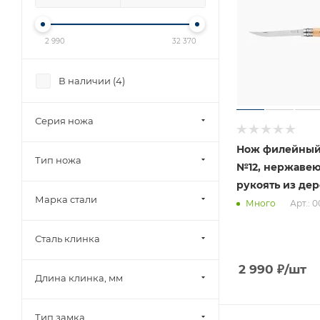
2 990
32 370
В наличии (
4
)
Серия ножа
Нож филейный
Тип ножа
№12, нержавею
рукоять из дер
Марка стали
Арт.: 
Много
Сталь клинка
2 990
₽
/шт
Длина клинка, мм
Тип замка