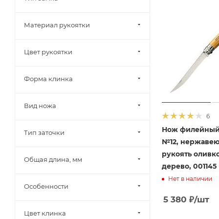
Материал рукоятки
Цвет рукоятки
Форма клинка
Вид ножа
6
Нож филейный
Тип заточки
№12, нержавею
рукоять оливк
Общая длина, мм
дерево, 001145
Нет в наличии
Особенности
5 380
₽
/шт
Цвет клинка