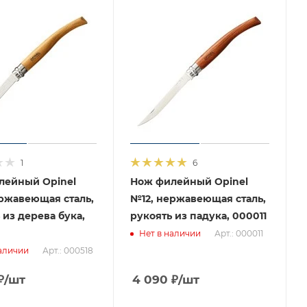
1
6
лейный Opinel
Нож филейный Opinel
ржавеющая сталь,
№12, нержавеющая сталь,
 из дерева бука,
рукоять из падука, 000011
Арт.: 000011
Нет в наличии
Арт.: 000518
аличии
₽
/шт
4 090
₽
/шт