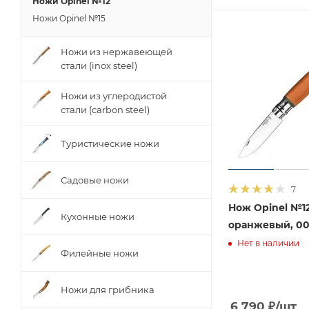
Ножи Opinel №12
Ножи Opinel №15
Ножи из нержавеющей
стали (inox steel)
Ножи из углеродистой
стали (carbon steel)
Туристические ножи
Садовые ножи
7
Нож Opinel №12
Кухонные ножи
оранжевый, 00
Нет в наличии
Филейные ножи
Ножи для грибника
6 790
₽
/шт