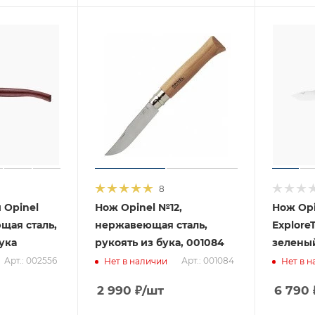
8
 Opinel
Нож Opinel №12,
Нож Opi
щая сталь,
нержавеющая сталь,
Explore
ука
рукоять из бука, 001084
зелены
Арт.: 002556
Арт.: 001084
Нет в наличии
Нет в н
2 990
₽
/шт
6 790