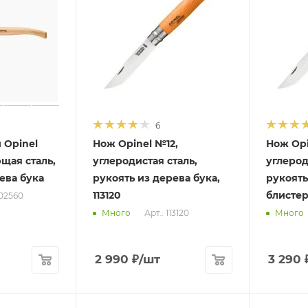
6
 Opinel
Нож Opinel №12,
Нож Opi
щая сталь,
углеродистая сталь,
углерод
ева бука
рукоять из дерева бука,
рукоять
113120
блистер
002560
Арт.: 113120
Много
Много
2 990
₽
/шт
3 290