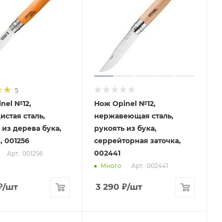
5
nel №12,
Нож Opinel №12,
истая сталь,
нержавеющая сталь,
 из дерева бука,
рукоять из бука,
, 001256
серрейторная заточка,
002441
Арт.: 001256
Арт.: 002441
Много
₽
/шт
3 290
₽
/шт