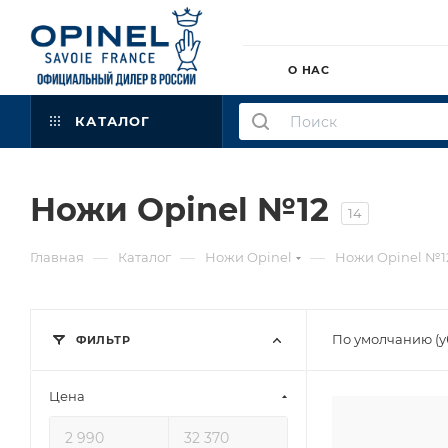
О НАС
КАТАЛОГ
Ножи Opinel №12
14
—
—
—
Главная
Каталог
Ножи Opinel
Ножи Opinel №1
По умолчанию (
ФИЛЬТР
Цена