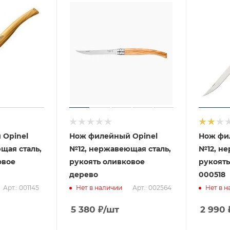
 Opinel
Нож филейный Opinel
Нож фи
щая сталь,
№12, нержавеющая сталь,
№12, не
овое
рукоять оливковое
рукоять
дерево
000518
Арт.: 001145
Арт.: 002564
Нет в наличии
Нет в н
5 380
₽
/шт
2 990