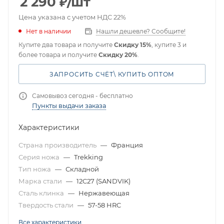
2 290
₽
/шт
Цена указана с учетом НДС 22%
Нет в наличии
Нашли дешевле? Сообщите!
Купите два товара и получите
Скидку 15%
, купите 3 и
более товара и получите
Скидку 20%
.
ЗАПРОСИТЬ СЧЁТ\ КУПИТЬ ОПТОМ
Самовывоз сегодня - бесплатно
Пункты выдачи заказа
Характеристики
Страна производитель
—
Франция
Серия ножа
—
Trekking
Тип ножа
—
Складной
Марка стали
—
12C27 (SANDVIK)
Сталь клинка
—
Нержавеющая
Твердость стали
—
57-58 HRC
Все характеристики