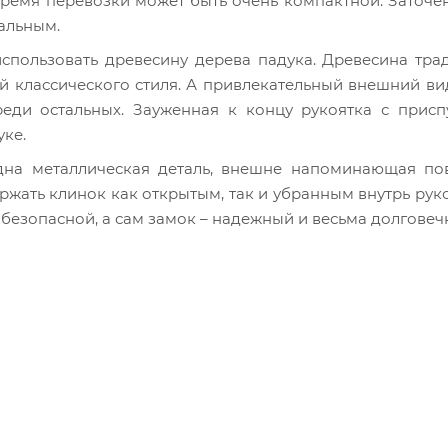
время перевозки может быть очень компактной. Заточе
сальным.
спользовать древесину дерева падука. Древесина тр
й классического стиля. А привлекательный внешний в
еди остальных. Зауженная к концу рукоятка с прис
уке.
на металлическая деталь, внешне напоминающая по
ржать клинок как открытым, так и убранным внутрь руко
безопасной, а сам замок – надежный и весьма долговеч