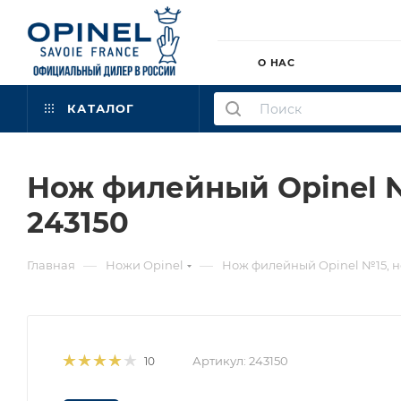
О НАС
КАТАЛОГ
Нож филейный Opinel №
243150
—
—
Главная
Ножи Opinel
Нож филейный Opinel №15, не
Артикул:
243150
10