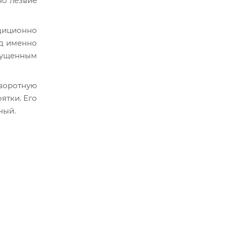
но лезвие
адиционно
ид именно
пущенным
воротную
ятки. Его
ный.