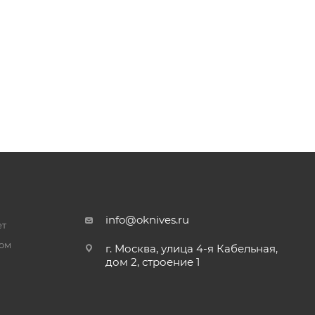
info@oknives.ru
ет
ром
г. Москва, улица 4-я Кабельная,
дом 2, строение 1