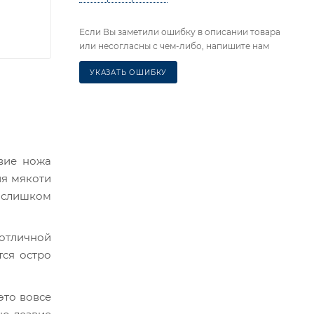
Если Вы заметили ошибку в описании товара
или несогласны с чем-либо, напишите нам
УКАЗАТЬ ОШИБКУ
звие ножа
ия мякоти
я слишком
отличной
тся остро
это вовсе