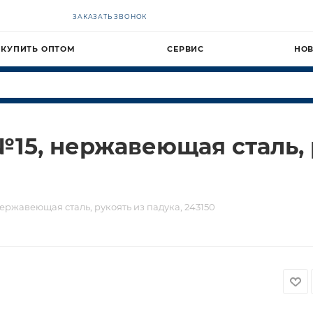
ЗАКАЗАТЬ ЗВОНОК
КУПИТЬ ОПТОМ
СЕРВИС
НО
15, нержавеющая сталь, р
ржавеющая сталь, рукоять из падука, 243150