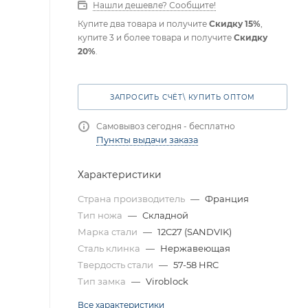
Нашли дешевле? Сообщите!
Купите два товара и получите
Скидку 15%
,
купите 3 и более товара и получите
Скидку
20%
.
ЗАПРОСИТЬ СЧЁТ\ КУПИТЬ ОПТОМ
Самовывоз сегодня - бесплатно
Пункты выдачи заказа
Характеристики
Страна производитель
—
Франция
Тип ножа
—
Складной
Марка стали
—
12C27 (SANDVIK)
Сталь клинка
—
Нержавеющая
Твердость стали
—
57-58 HRC
Тип замка
—
Viroblock
Все характеристики