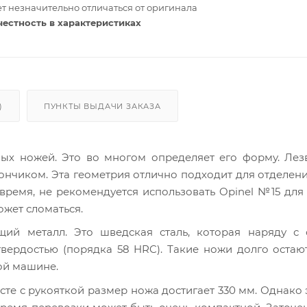
т незначительно отличаться от оригинала
честность в характеристиках
)
ПУНКТЫ ВЫДАЧИ ЗАКАЗА
ных ножей. Это во многом определяет его форму. Ле
ончиком. Эта геометрия отлично подходит для отделен
е время, не рекомендуется использовать Opinel №15 дл
ожет сломаться.
щий металл. Это шведская сталь, которая наряду с 
вердостью (порядка 58 HRC). Такие ножи долго остаю
ой машине.
сте с рукояткой размер ножа достигает 330 мм. Однако 