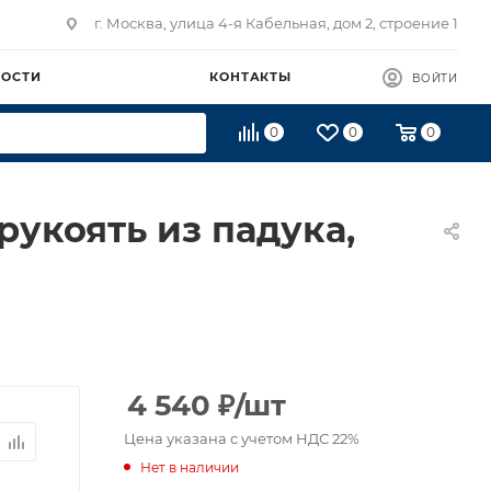
г. Москва, улица 4-я Кабельная, дом 2, строение 1
ВОСТИ
КОНТАКТЫ
ВОЙТИ
0
0
0
укоять из падука,
4 540
₽
/шт
Цена указана с учетом НДС 22%
Нет в наличии