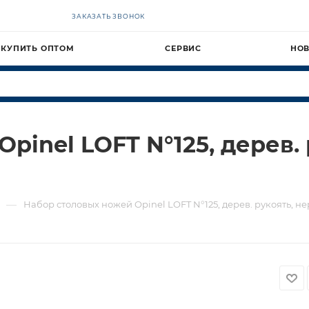
ЗАКАЗАТЬ ЗВОНОК
КУПИТЬ ОПТОМ
СЕРВИС
НО
inel LOFT N°125, дерев. 
—
Набор столовых ножей Opinel LOFT N°125, дерев. рукоять, нер