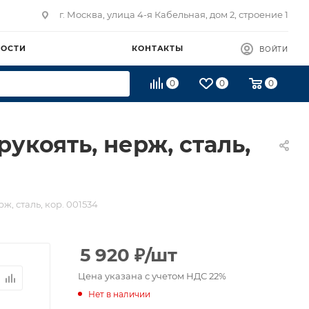
г. Москва, улица 4-я Кабельная, дом 2, строение 1
ВОСТИ
КОНТАКТЫ
ВОЙТИ
0
0
0
рукоять, нерж, сталь,
ж, сталь, кор. 001534
5 920
₽
/шт
Цена указана с учетом НДС 22%
Нет в наличии