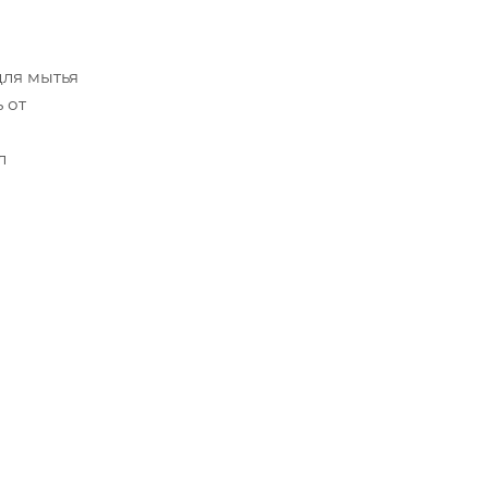
для мытья
 от
л