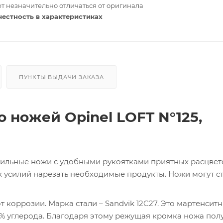
т незначительно отличаться от оригинала
честность в характеристиках
ПУНКТЫ ВЫДАЧИ ЗАКАЗА
 ножей Opinel LOFT N°125,
тильные ножи с удобными рукоятками приятных расцвет
х усилий нарезать необходимые продукты. Ножи могут ст
т коррозии. Марка стали – Sandvik 12C27. Это мартенсит
0% углерода. Благодаря этому режущая кромка ножа пол