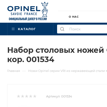
О НАС
КАТАЛОГ
Набор столовых ножей Op
кор. 001534
—
Главная
Ножи Opinel серии VRI из нержавеющей стали
Артикул:
001534