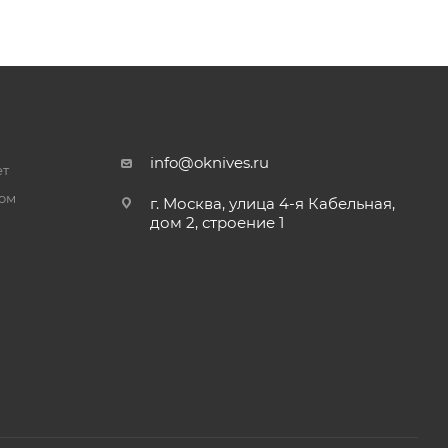
info@oknives.ru
ет
ром
г. Москва, улица 4-я Кабельная,
дом 2, строение 1