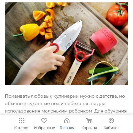
Прививать любовь к кулинарии нужно с детства, но
обычные кухонные ножи небезопасны для
использования маленьким ребенком. Для обучения
малыша основам кулинарного ремесла бренд
Опинель выпускает детскую овощечистку общей
Каталог
Избранные
Главная
Корзина
Кабинет